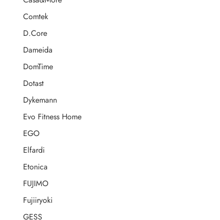
Comtek
D.Core
Dameida
DomTime
Dotast
Dykemann
Evo Fitness Home
EGO
Elfardi
Etonica
FUJIMO
Fujiiryoki
GESS