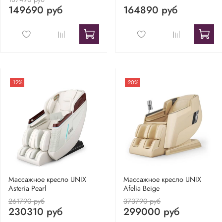
149690 руб
164890 руб
-12%
-20%
Массажное кресло UNIX
Массажное кресло UNIX
Asteria Pearl
Afelia Beige
261790 руб
373790 руб
230310 руб
299000 руб