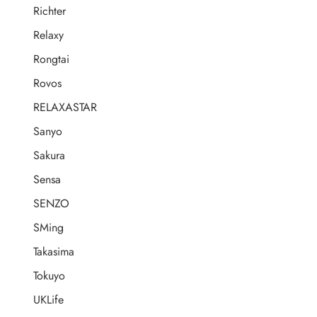
Richter
Relaxy
Rongtai
Rovos
RELAXASTAR
Sanyo
Sakura
Sensa
SENZO
SMing
Takasima
Tokuyo
UKLife