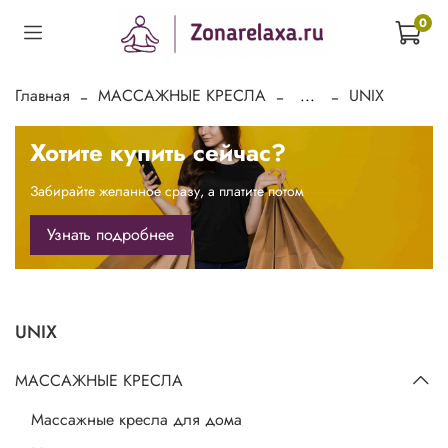
0
Главная
МАССАЖНЫЕ КРЕСЛА
...
UNIX
Хотите купить сейчас?
Забирайте желанное сразу, а платите потом
Узнать подробнее
UNIX
МАССАЖНЫЕ КРЕСЛА
Массажные кресла для дома