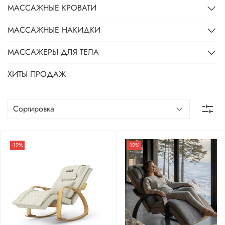
МАССАЖНЫЕ КРОВАТИ
МАССАЖНЫЕ НАКИДКИ
МАССАЖЕРЫ ДЛЯ ТЕЛА
ХИТЫ ПРОДАЖ
-12%
-12%