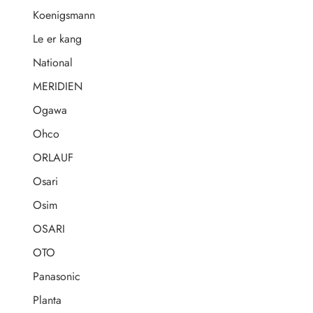
Koenigsmann
Le er kang
National
MERIDIEN
Ogawa
Ohco
ORLAUF
Osari
Osim
OSARI
OTO
Panasonic
Planta