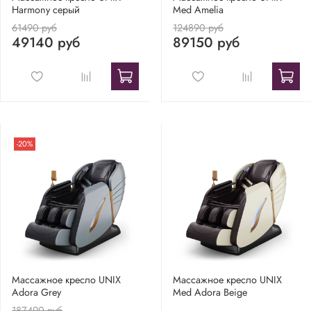
Harmony серый
Med Amelia
61490 руб
124890 руб
49140 руб
89150 руб
-20%
Массажное кресло UNIX
Массажное кресло UNIX
Adora Grey
Med Adora Beige
187490 руб