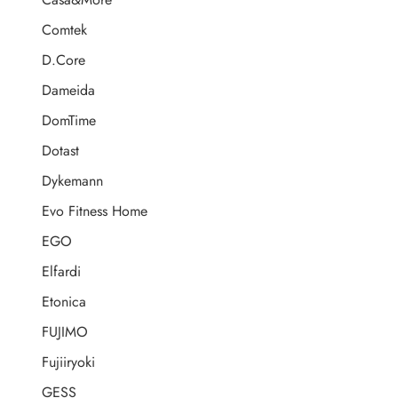
Comtek
D.Core
Dameida
DomTime
Dotast
Dykemann
Evo Fitness Home
EGO
Elfardi
Etonica
FUJIMO
Fujiiryoki
GESS