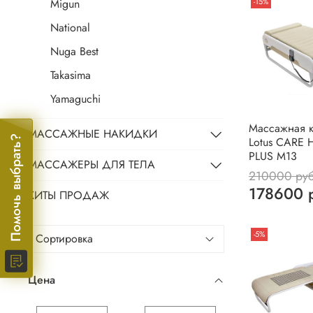
-15%
Migun
National
Nuga Best
Takasima
Yamaguchi
Массажная к
МАССАЖНЫЕ НАКИДКИ
Помочь выбрать?
Lotus CARE 
PLUS М13
МАССАЖЕРЫ ДЛЯ ТЕЛА
210000 ру
178600 
ХИТЫ ПРОДАЖ
-5%
Цена