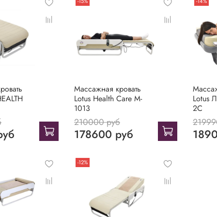
-15%
-14%
ровать
Массажная кровать
Массаж
HEALTH
Lotus Health Care M-
Lotus 
1013
2C
б
210000 руб
21999
руб
178600 руб
1890
-12%