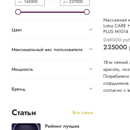
—
от
до
Массажная к
Lotus CARE 
Цвет
PLUS М1014
248000 ру
235000 
Максимальный вес пользователя
18-ти летни
Мощность
красоты, по
Потребители 
сотрудников
Бренд
согласно с 
Статьи
Все статьи
Рейтинг лучших