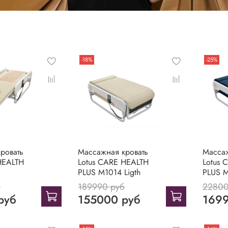
-18%
-25%
ровать
Массажная кровать
Массаж
HEALTH
Lotus CARE HEALTH
Lotus 
PLUS M1014 Ligth
PLUS 
б
189990 руб
22800
руб
155000 руб
1699