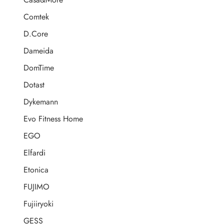
Comtek
D.Core
Dameida
DomTime
Dotast
Dykemann
Evo Fitness Home
EGO
Elfardi
Etonica
FUJIMO
Fujiiryoki
GESS