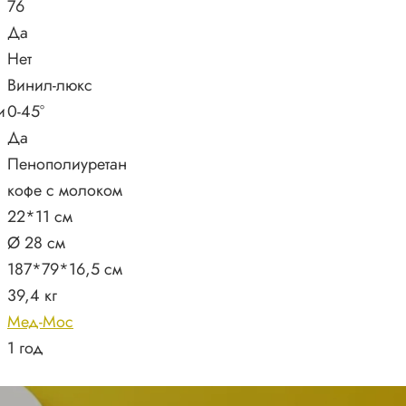
76
Да
Нет
Винил-люкс
и
0-45°
Да
Пенополиуретан
кофе с молоком
22*11 см
Ø 28 см
187*79*16,5 см
39,4 кг
Мед-Мос
1 год