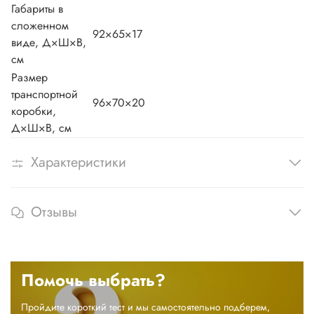
Габариты в
сложенном
92×65×17
виде, Д×Ш×В,
см
Размер
транспортной
96×70×20
коробки,
Д×Ш×В, см
Характеристики
Отзывы
Помочь выбрать?
Пройдите короткий тест и мы самостоятельно подберем,