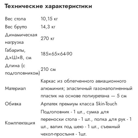
Технические характеристики
Вес стола
10,15 кг
Вес брутто
14,3 кг
Динамическая
270 кг
нагрузка
Габариты,
185×65×64-90
Д×Ш×В, см
Длина (с
210 см
подголовником)
Каркас из облегченного авиационного
Материал
алюминия; эластичный газонаполненный
пластик на основе полиуретана — 5 см
Обивка
Арпатек премиум класса Skin-Touch
Подголовник - 1 шт., сумка для
переноски стола - 1 шт., полка для рук - 1
Комплектация
шт., валик под шею - 1 шт., съемный
чехол-простыня - 1шт.