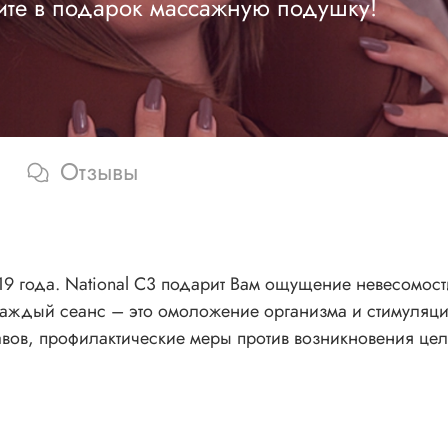
ите в подарок массажную подушку!
Отзывы
9 года. National С3 подарит Вам ощущение невесомост
Каждый сеанс – это омоложение организма и стимуляц
авов, профилактические меры против возникновения це