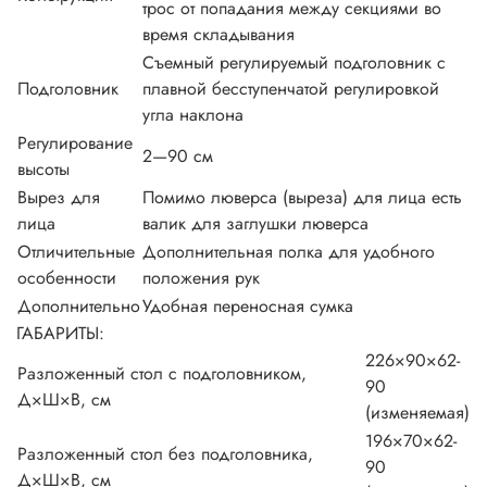
трос от попадания между секциями во
время складывания
Съемный регулируемый подголовник с
Подголовник
плавной бесступенчатой регулировкой
угла наклона
Регулирование
2—90 см
высоты
Вырез для
Помимо люверса (выреза) для лица есть
лица
валик для заглушки люверса
Отличительные
Дополнительная полка для удобного
особенности
положения рук
Дополнительно
Удобная переносная сумка
ГАБАРИТЫ:
226×90×62-
Разложенный стол с подголовником,
90
Д×Ш×В, см
(изменяемая)
196×70×62-
Разложенный стол без подголовника,
90
Д×Ш×В, см