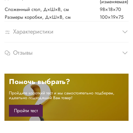
(изменяемая)
Сложенный стол, Д×Ш×В, см
98×18×70
Размеры коробки, Д×Ш×В, см
100×19×75
Характеристики
Отзывы
Помочь выбрать?
Пройдите короткий тест и мы самостоятельно подберем,
идеально подходящий Вам товар!
Пройти тест