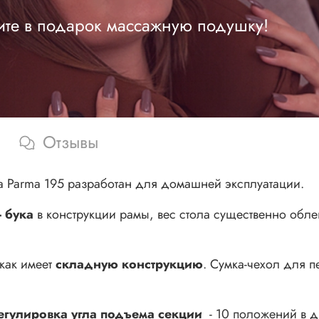
ите в подарок массажную подушку!
Отзывы
a Parma 195 разработан для домашней эксплуатации.
- бука
в конструкции рамы, вес стола существенно облег
как имеет
складную конструкцию
. Сумка-чехол для п
егулировка угла подъема секции
- 10 положений в д