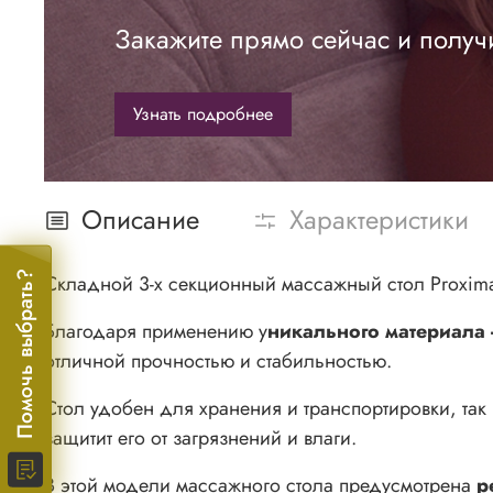
Закажите прямо сейчас и получ
Узнать подробнее
Описание
Характеристики
Помочь выбрать?
Складной 3-х секционный массажный стол Proxim
Благодаря применению у
никального материала 
отличной прочностью и стабильностью.
Стол удобен для хранения и транспортировки, так 
защитит его от загрязнений и влаги.
В этой модели массажного стола предусмотрена
р