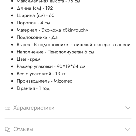
Максимальная высота - 78
см
Длина (см) -
192
Ширина (см) - 60
Поролон - 4
см
Материал
-
Эко-кожа «Skin-touch»
Подлокотники -
Да
Вырез -
В подголовнике + лицевой люверс в панели
Наполнение -
Пенополиуретан 6 см
Цвет - крем
Размер упаковки -
90*19*64 см
Вес с упаковкой - 13
кг
Производитель -
Mizomed
Гарантия -
1 год
Характеристики
Отзывы