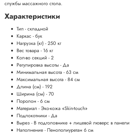
службы массажного стола.
Характеристики
Тип -
складной
Каркас - бук
Нагрузка (кг) - 2
50 кг
Вес товара - 16
кг
Кол-во секций - 2
Регулировка высоты -
Да
Минимальная высота - 63
см
Максимальная высота - 84
см
Длина (см) -
192
Ширина (см) - 70
Поролон - 6
см
Материал
-
Эко-кожа «Skin-touch»
Подлокотники -
Да
Вырез -
В подголовнике + лицевой люверс в панели
Наполнение -
Пенополиуретан 6 см