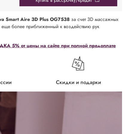
Купить в рассрочку/кредит
a Smart Aire 3D Plus OG7538
за счет 3D массажных
ж еще более приближенный к воздействию рук
КА 5% от цены на сайте при полной предоплате
оссии
Скидки и подарки