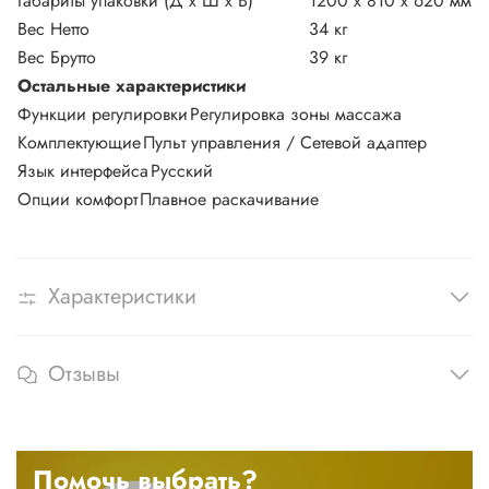
Габариты упаковки (Д х Ш х В)
1200 х 810 х 620 мм
Вес Нетто
34 кг
Вес Брутто
39 кг
Остальные характеристики
Функции регулировки
Регулировка зоны массажа
Комплектующие
Пульт управления / Сетевой адаптер
Язык интерфейса
Русский
Опции комфорт
Плавное раскачивание
Характеристики
Отзывы
Помочь выбрать?