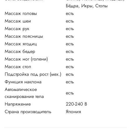
Бёдра, Икры, Стопы
Массаж головы
есть
Массаж шеи
есть
Массаж рук
есть
Массаж поясницы
есть
Массаж ягодиц
есть
Массаж бедер
есть
Массаж ног (голени)
есть
Массаж стоп
есть
Подстройка под рост (мех.)
есть
Функция наклона
есть
Автоматическое
есть
сканирование тела
Напряжение
220-240 В
Страна производитель
Япония