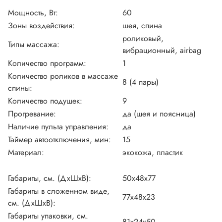
Мощность, Вт:
60
Зоны воздействия:
шея, спина
роликовый,
Типы массажа:
вибрационный, airbag
Количество программ:
1
Количество роликов в массаже
8 (4 пары)
спины:
Количество подушек:
9
Прогревание:
да (шея и поясница)
Наличие пульта управления:
да
Таймер автоотключения, мин:
15
Материал:
экокожа, пластик
Габариты, см. (ДхШхВ):
50х48х77
Габариты в сложенном виде,
77х48х23
см. (ДхШхВ):
Габариты упаковки, см.
81х24х50