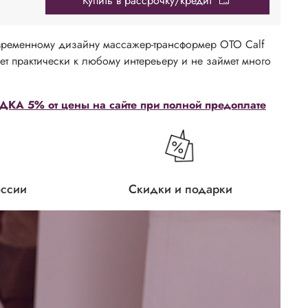
Купить в рассрочку/кредит
временному дизайну массажер-трансформер OTO Calf
т практически к любому интереьеру и не займет много
КА 5% от цены на сайте при полной предоплате
оссии
Скидки и подарки