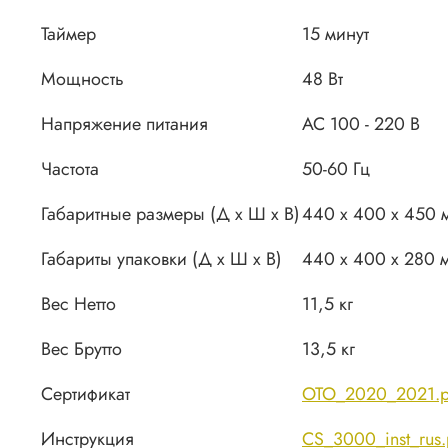
Таймер
15 минут
Мощность
48 Вт
Напряжение питания
AC 100 - 220 В
Частота
50-60 Гц
Габаритные размеры (Д х Ш х В)
440 х 400 х 450 
Габариты упаковки (Д х Ш х В)
440 х 400 х 280 
Вес Нетто
11,5 кг
Вес Брутто
13,5 кг
Сертификат
OTO_2020_2021.p
Инструкция
CS_3000_inst_rus.