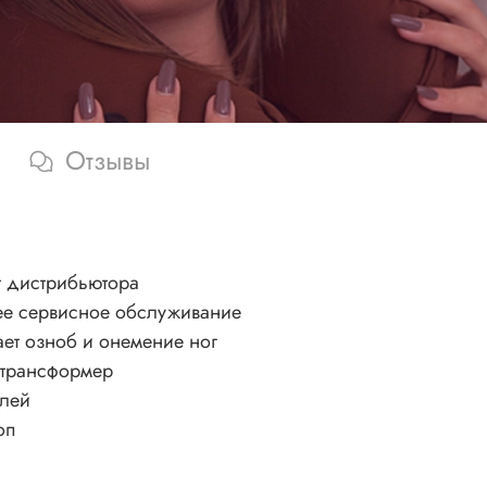
Отзывы
т дистрибьютора
шее сервисное обслуживание
ает озноб и онемение ног
-трансформер
елей
оп