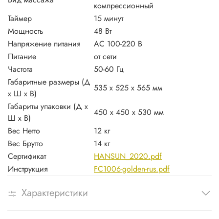
компрессионный
Таймер
15 минут
Мощность
48 Вт
Напряжение питания
AC 100-220 В
Питание
от сети
Частота
50-60 Гц
Габаритные размеры (Д
535 х 525 х 565 мм
х Ш х В)
Габариты упаковки (Д х
450 х 450 х 530 мм
Ш х В)
Вес Нетто
12 кг
Вес Брутто
14 кг
Сертификат
HANSUN_2020.pdf
Инструкция
FC1006-golden-rus.pdf
Характеристики